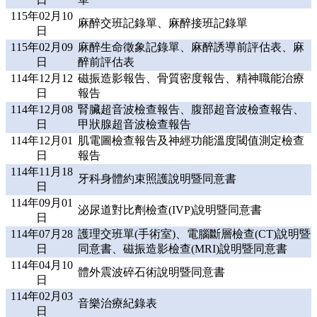
115年02月10
麻醉交班記錄單、麻醉接班記錄單
日
115年02月09
麻醉生命徵象記錄單、麻醉誘導前評估表、麻
日
醉前評估表
114年12月12
磁振造影報告、骨質密度報告、精神職能治療
日
報告
114年12月08
腎臟超音波檢查報告、腹部超音波檢查報告、
日
甲狀腺超音波檢查報告
114年12月01
肌電圖檢查報告及神經功能溫度閾值測定檢查
日
報告
114年11月18
牙科身體約束照護說明暨同意書
日
114年09月01
泌尿道對比劑檢查(IVP)說明暨同意書
日
114年07月28
護理交班單(手術室)、電腦斷層檢查(CT)說明暨
日
同意書、磁振造影檢查(MRI)說明暨同意書
114年04月10
體外震波碎石術說明暨同意書
日
114年02月03
音樂治療紀錄表
日