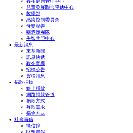
香柏健康管理中心
兒童發展聯合評估中心
教學部
感染控制委員會
母嬰親善
藥酒癮團隊
失智共照中心
最新消息
東基新聞
訊息快遞
政令宣導
招標公告
賀榜訊息
捐款捐物
線上捐款
網路捐款管道
捐款方式
募款需求
捐物方式
社會責信
徵信錄
財報年報