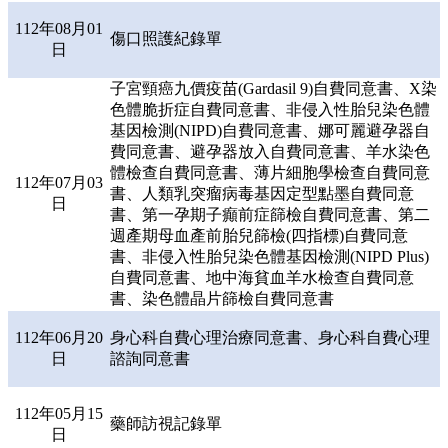
112年08月01
傷口照護紀錄單
日
子宮頸癌九價疫苗(Gardasil 9)自費同意書、X染
色體脆折症自費同意書、非侵入性胎兒染色體
基因檢測(NIPD)自費同意書、娜可麗避孕器自
費同意書、避孕器放入自費同意書、羊水染色
體檢查自費同意書、薄片細胞學檢查自費同意
112年07月03
書、人類乳突瘤病毒基因定型點墨自費同意
日
書、第一孕期子癲前症篩檢自費同意書、第二
週產期母血產前胎兒篩檢(四指標)自費同意
書、非侵入性胎兒染色體基因檢測(NIPD Plus)
自費同意書、地中海貧血羊水檢查自費同意
書、染色體晶片篩檢自費同意書
112年06月20
身心科自費心理治療同意書、身心科自費心理
日
諮詢同意書
112年05月15
藥師訪視記錄單
日