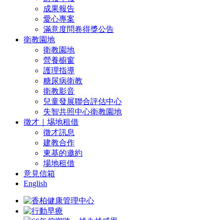
成果報告
愛心專案
滿意度問卷得獎公告
衛教園地
衛教園地
營養櫥窗
護理指導
糖尿病衛教
衛教影音
兒童發展聯合評估中心
失智共照中心衛教園地
徵才｜埸地租借
徵才訊息
建教合作
東基的邀約
場地租借
意見信箱
English