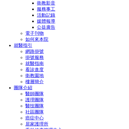
衛教影音
服務事工
活動記錄
媒體報導
公益廣告
電子刊物
如何來本院
就醫指引
網路掛號
掛號服務
就醫指南
看診進度
衛教園地
樓層簡介
團隊介紹
醫師團隊
護理團隊
醫技團隊
社區團隊
癌症中心
居家護理所