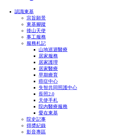
認識東基
宗旨願景
東基腳蹤
後山天使
事工服務
服務札記
山地巡迴醫療
居家服務
居家護理
居家醫療
早期療育
癌症中心
失智共同照護中心
長照2.0
天使手札
院內醫療服務
愛在東基
院史記事
得奬紀錄
影音專區