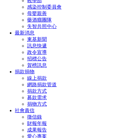
教學部
感染控制委員會
母嬰親善
藥酒癮團隊
失智共照中心
最新消息
東基新聞
訊息快遞
政令宣導
招標公告
賀榜訊息
捐款捐物
線上捐款
網路捐款管道
捐款方式
募款需求
捐物方式
社會責信
徵信錄
財報年報
成果報告
愛心專案