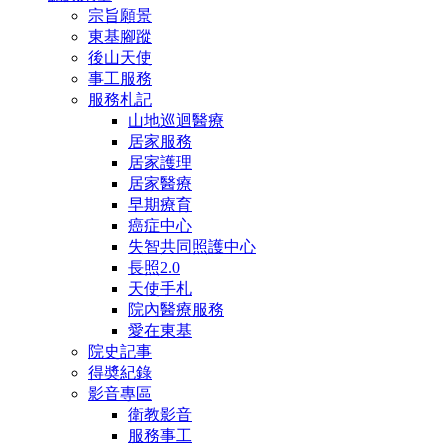
宗旨願景
東基腳蹤
後山天使
事工服務
服務札記
山地巡迴醫療
居家服務
居家護理
居家醫療
早期療育
癌症中心
失智共同照護中心
長照2.0
天使手札
院內醫療服務
愛在東基
院史記事
得奬紀錄
影音專區
衛教影音
服務事工