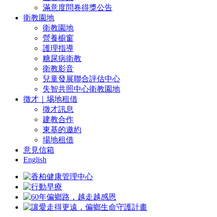
滿意度問卷得獎公告
衛教園地
衛教園地
營養櫥窗
護理指導
糖尿病衛教
衛教影音
兒童發展聯合評估中心
失智共照中心衛教園地
徵才｜埸地租借
徵才訊息
建教合作
東基的邀約
場地租借
意見信箱
English