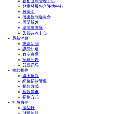
香柏健康管理中心
兒童發展聯合評估中心
教學部
感染控制委員會
母嬰親善
藥酒癮團隊
失智共照中心
最新消息
東基新聞
訊息快遞
政令宣導
招標公告
賀榜訊息
捐款捐物
線上捐款
網路捐款管道
捐款方式
募款需求
捐物方式
社會責信
徵信錄
財報年報