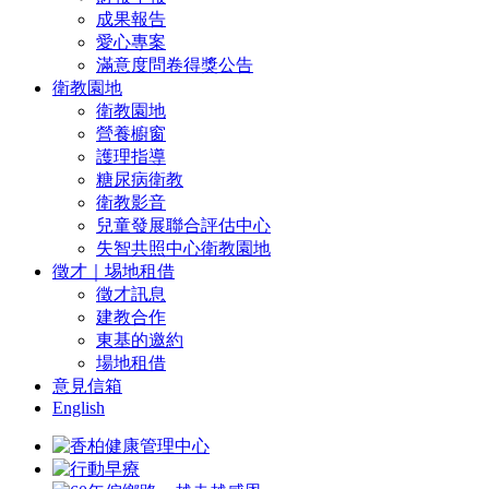
成果報告
愛心專案
滿意度問卷得獎公告
衛教園地
衛教園地
營養櫥窗
護理指導
糖尿病衛教
衛教影音
兒童發展聯合評估中心
失智共照中心衛教園地
徵才｜埸地租借
徵才訊息
建教合作
東基的邀約
場地租借
意見信箱
English