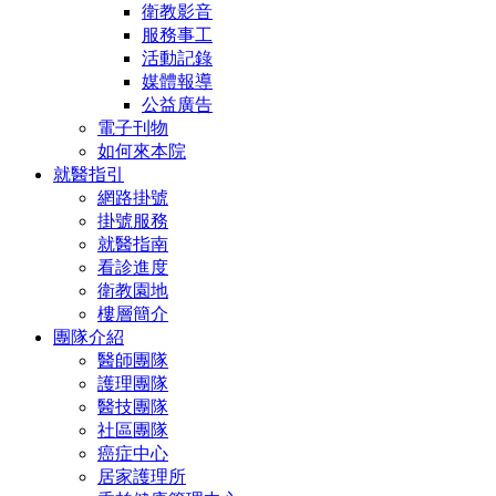
衛教影音
服務事工
活動記錄
媒體報導
公益廣告
電子刊物
如何來本院
就醫指引
網路掛號
掛號服務
就醫指南
看診進度
衛教園地
樓層簡介
團隊介紹
醫師團隊
護理團隊
醫技團隊
社區團隊
癌症中心
居家護理所