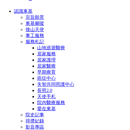
認識東基
宗旨願景
東基腳蹤
後山天使
事工服務
服務札記
山地巡迴醫療
居家服務
居家護理
居家醫療
早期療育
癌症中心
失智共同照護中心
長照2.0
天使手札
院內醫療服務
愛在東基
院史記事
得奬紀錄
影音專區