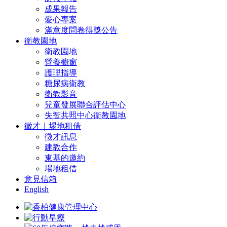
成果報告
愛心專案
滿意度問卷得獎公告
衛教園地
衛教園地
營養櫥窗
護理指導
糖尿病衛教
衛教影音
兒童發展聯合評估中心
失智共照中心衛教園地
徵才｜埸地租借
徵才訊息
建教合作
東基的邀約
場地租借
意見信箱
English