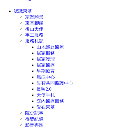
認識東基
宗旨願景
東基腳蹤
後山天使
事工服務
服務札記
山地巡迴醫療
居家服務
居家護理
居家醫療
早期療育
癌症中心
失智共同照護中心
長照2.0
天使手札
院內醫療服務
愛在東基
院史記事
得奬紀錄
影音專區