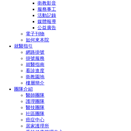
衛教影音
服務事工
活動記錄
媒體報導
公益廣告
電子刊物
如何來本院
就醫指引
網路掛號
掛號服務
就醫指南
看診進度
衛教園地
樓層簡介
團隊介紹
醫師團隊
護理團隊
醫技團隊
社區團隊
癌症中心
居家護理所