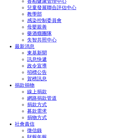
香柏健康管理中心
兒童發展聯合評估中心
教學部
感染控制委員會
母嬰親善
藥酒癮團隊
失智共照中心
最新消息
東基新聞
訊息快遞
政令宣導
招標公告
賀榜訊息
捐款捐物
線上捐款
網路捐款管道
捐款方式
募款需求
捐物方式
社會責信
徵信錄
財報年報