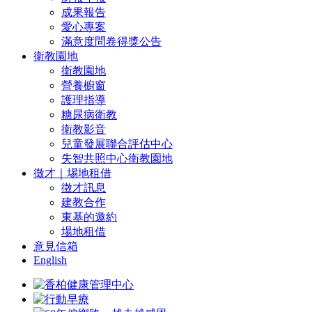
成果報告
愛心專案
滿意度問卷得獎公告
衛教園地
衛教園地
營養櫥窗
護理指導
糖尿病衛教
衛教影音
兒童發展聯合評估中心
失智共照中心衛教園地
徵才｜埸地租借
徵才訊息
建教合作
東基的邀約
場地租借
意見信箱
English