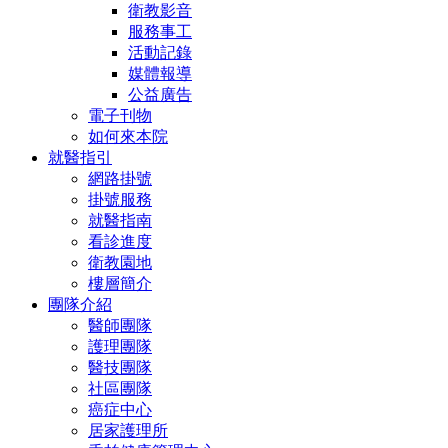
衛教影音
服務事工
活動記錄
媒體報導
公益廣告
電子刊物
如何來本院
就醫指引
網路掛號
掛號服務
就醫指南
看診進度
衛教園地
樓層簡介
團隊介紹
醫師團隊
護理團隊
醫技團隊
社區團隊
癌症中心
居家護理所