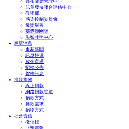
香柏健康管理中心
兒童發展聯合評估中心
教學部
感染控制委員會
母嬰親善
藥酒癮團隊
失智共照中心
最新消息
東基新聞
訊息快遞
政令宣導
招標公告
賀榜訊息
捐款捐物
線上捐款
網路捐款管道
捐款方式
募款需求
捐物方式
社會責信
徵信錄
財報年報