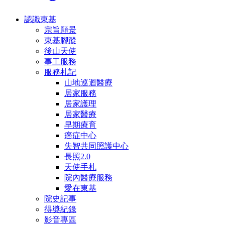
認識東基
宗旨願景
東基腳蹤
後山天使
事工服務
服務札記
山地巡迴醫療
居家服務
居家護理
居家醫療
早期療育
癌症中心
失智共同照護中心
長照2.0
天使手札
院內醫療服務
愛在東基
院史記事
得奬紀錄
影音專區