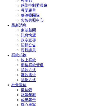
教學部
感染控制委員會
母嬰親善
藥酒癮團隊
失智共照中心
最新消息
東基新聞
訊息快遞
政令宣導
招標公告
賀榜訊息
捐款捐物
線上捐款
網路捐款管道
捐款方式
募款需求
捐物方式
社會責信
徵信錄
財報年報
成果報告
愛心專案