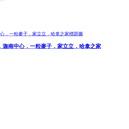
院．迦南中心．一粒麥子．家立立．哈拿之家