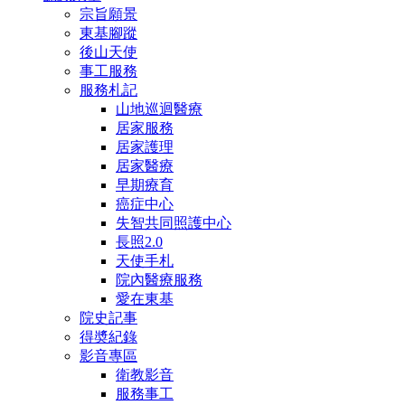
宗旨願景
東基腳蹤
後山天使
事工服務
服務札記
山地巡迴醫療
居家服務
居家護理
居家醫療
早期療育
癌症中心
失智共同照護中心
長照2.0
天使手札
院內醫療服務
愛在東基
院史記事
得奬紀錄
影音專區
衛教影音
服務事工