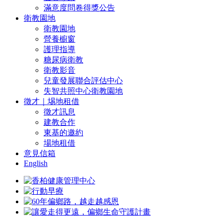
滿意度問卷得獎公告
衛教園地
衛教園地
營養櫥窗
護理指導
糖尿病衛教
衛教影音
兒童發展聯合評估中心
失智共照中心衛教園地
徵才｜埸地租借
徵才訊息
建教合作
東基的邀約
場地租借
意見信箱
English