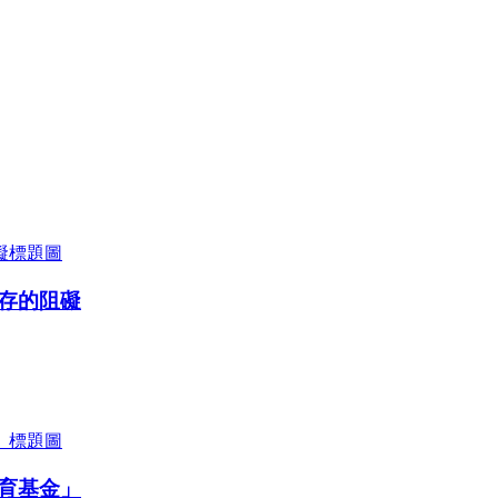
存的阻礙
育基金」